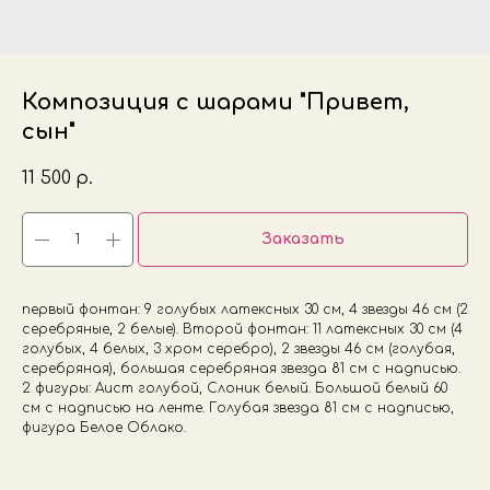
Композиция с шарами "Привет,
сын"
11 500
р.
Заказать
первый фонтан: 9 голубых латексных 30 см, 4 звезды 46 см (2
серебряные, 2 белые). Второй фонтан: 11 латексных 30 см (4
голубых, 4 белых, 3 хром серебро), 2 звезды 46 см (голубая,
серебряная), большая серебряная звезда 81 см с надписью.
2 фигуры: Аист голубой, Слоник белый. Большой белый 60
см с надписью на ленте. Голубая звезда 81 см с надписью,
фигура Белое Облако.