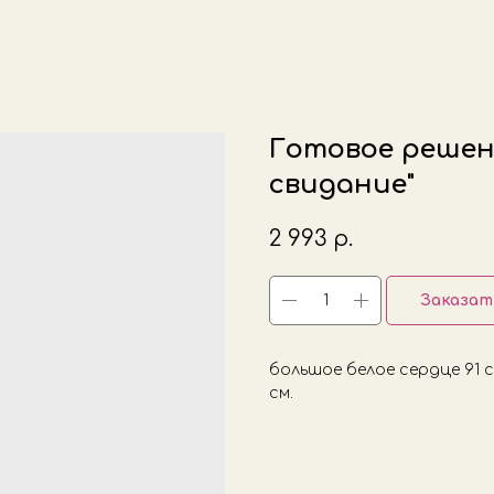
Готовое решен
свидание"
2 993
р.
Заказат
большое белое сердце 91 
см.