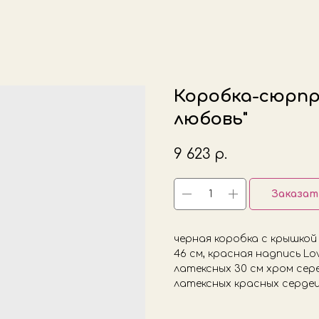
Коробка-сюрпр
любовь"
9 623
р.
Заказат
черная коробка с крышкой 
46 см, красная надпись Lo
латексных 30 см хром сере
латексных красных сердец 