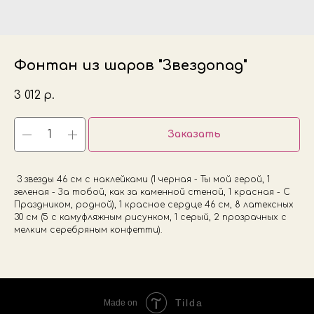
Фонтан из шаров "Звездопад"
3 012
р.
Заказать
3 звезды 46 см с наклейками (1 черная - Ты мой герой, 1
зеленая - За тобой, как за каменной стеной, 1 красная - С
Праздником, родной), 1 красное сердце 46 см, 8 латексных
30 см (5 с камуфляжным рисунком, 1 серый, 2 прозрачных с
мелким серебряным конфетти).
Tilda
Made on