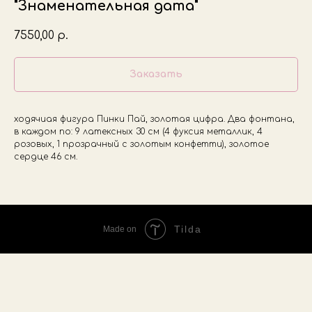
"Знаменательная дата"
7550,00
р.
Заказать
ходячиая фигура Пинки Пай, золотая цифра. Два фонтана,
в каждом по: 9 латексных 30 см (4 фуксия металлик, 4
розовых, 1 прозрачный с золотым конфетти), золотое
сердце 46 см.
Tilda
Made on